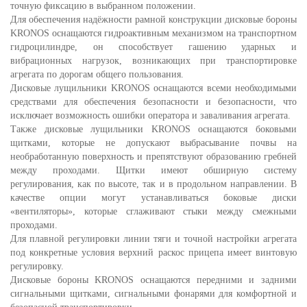
точную фиксацию в выбранном положении.
Для обеспечения надёжности рамной конструкции дисковые бороны
KRONOS оснащаются гидроактивным механизмом на транспортном
гидроцилиндре, он способствует гашению ударных и
вибрационных нагрузок, возникающих при транспортировке
агрегата по дорогам общего пользования.
Дисковые лущильники KRONOS оснащаются всеми необходимыми
средствами для обеспечения безопасности и безопасности, что
исключает возможность ошибки оператора и заваливания агрегата.
Также дисковые лущильники KRONOS оснащаются боковыми
щитками, которые не допускают выбрасывание почвы на
необработанную поверхность и препятствуют образованию гребней
между проходами. Щитки имеют обширную систему
регулирования, как по высоте, так и в продольном направлении. В
качестве опции могут устанавливаться боковые диски
«вентиляторы», которые сглаживают стыки между смежными
проходами.
Для плавной регулировки линии тяги и точной настройки агрегата
под конкретные условия верхний раскос прицепа имеет винтовую
регулировку.
Дисковые бороны KRONOS оснащаются передними и задними
сигнальными щитками, сигнальными фонарями для комфортной и