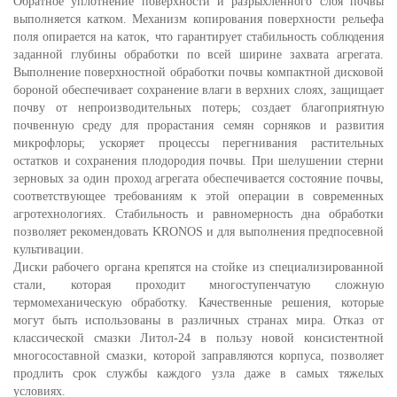
Обратное уплотнение поверхности и разрыхленного слоя почвы
выполняется катком. Механизм копирования поверхности рельефа
поля опирается на каток, что гарантирует стабильность соблюдения
заданной глубины обработки по всей ширине захвата агрегата.
Выполнение поверхностной обработки почвы компактной дисковой
бороной обеспечивает сохранение влаги в верхних слоях, защищает
почву от непроизводительных потерь; создает благоприятную
почвенную среду для прорастания семян сорняков и развития
микрофлоры; ускоряет процессы перегнивания растительных
остатков и сохранения плодородия почвы. При шелушении стерни
зерновых за один проход агрегата обеспечивается состояние почвы,
соответствующее требованиям к этой операции в современных
агротехнологиях. Стабильность и равномерность дна обработки
позволяет рекомендовать KRONOS и для выполнения предпосевной
культивации.
Диски рабочего органа крепятся на стойке из специализированной
стали, которая проходит многоступенчатую сложную
термомеханическую обработку. Качественные решения, которые
могут быть использованы в различных странах мира. Отказ от
классической смазки Литол-24 в пользу новой консистентной
многосоставной смазки, которой заправляются корпуса, позволяет
продлить срок службы каждого узла даже в самых тяжелых
условиях.