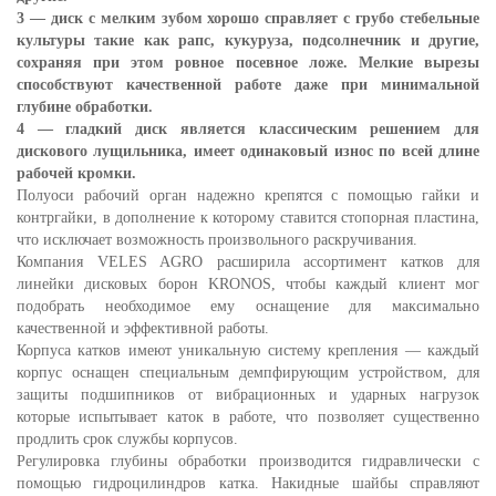
3 — диск с мелким зубом хорошо справляет с грубо стебельные
культуры такие как рапс, кукуруза, подсолнечник и другие,
сохраняя при этом ровное посевное ложе. Мелкие вырезы
способствуют качественной работе даже при минимальной
глубине обработки.
4 — гладкий диск является классическим решением для
дискового лущильника, имеет одинаковый износ по всей длине
рабочей кромки.
Полуоси рабочий орган надежно крепятся с помощью гайки и
контргайки, в дополнение к которому ставится стопорная пластина,
что исключает возможность произвольного раскручивания.
Компания VELES AGRO расширила ассортимент катков для
линейки дисковых борон KRONOS, чтобы каждый клиент мог
подобрать необходимое ему оснащение для максимально
качественной и эффективной работы.
Корпуса катков имеют уникальную систему крепления — каждый
корпус оснащен специальным демпфирующим устройством, для
защиты подшипников от вибрационных и ударных нагрузок
которые испытывает каток в работе, что позволяет существенно
продлить срок службы корпусов.
Регулировка глубины обработки производится гидравлически с
помощью гидроцилиндров катка. Накидные шайбы справляют