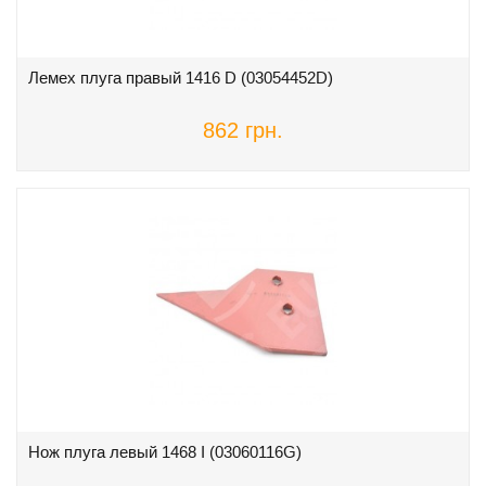
Лемех плуга правый 1416 D (03054452D)
862 грн.
Нож плуга левый 1468 I (03060116G)