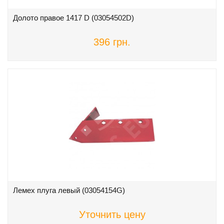
Долото правое 1417 D (03054502D)
396 грн.
Лемех плуга левый (03054154G)
Уточнить цену