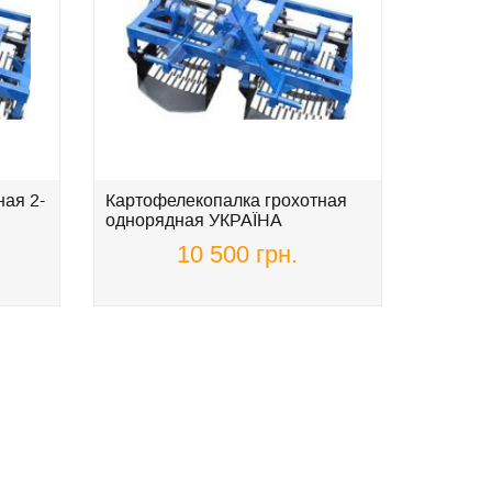
ая 2-
Картофелекопалка грохотная
Жатка д
однорядная УКРАЇНА
подсол
АГРО
10 500 грн.