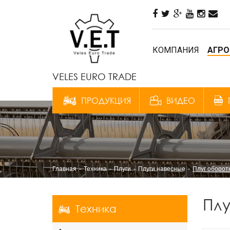
КОМПАНИЯ
АГРО
VELES EURO TRADE
ПРОДУКЦИЯ
ВИДЕО
Главная
Техника
Плуги
Плуги навесные
Плуг оборот
Плу
Техника