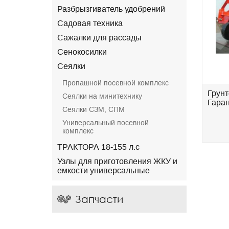
Разбрызгиватель удобрений
Садовая техника
Сажалки для рассады
Сенокосилки
Сеялки
Пропашной посевной комплекс
S-
Культиватор КПГ- 6-01 (c S-
Грунт
Сеялки на минитехнику
образной стойкой
Гаран
Сеялки СЗМ, СПМ
Eurozappa)Державна...
Универсальный посевной
.
696 000 грн.
комплекс
ТРАКТОРА 18-155 л.с
Узлы для приготовления ЖКУ и
емкости универсальные
Запчасти