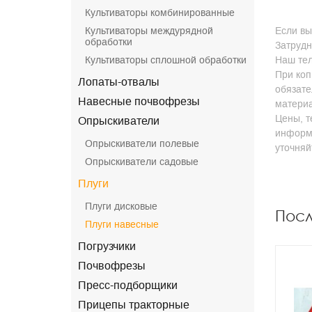
Культиваторы комбинированные
Культиваторы междурядной
Если вы
обработки
Затрудн
Культиваторы сплошной обработки
Наш тел
При коп
Лопаты-отвалы
обязате
Навесные почвофрезы
матери
Цены, т
Опрыскиватели
информа
Опрыскиватели полевые
уточня
Опрыскиватели садовые
Плуги
Плуги дисковые
Пос
Плуги навесные
Погрузчики
Почвофрезы
Пресс-подборщики
Прицепы тракторные