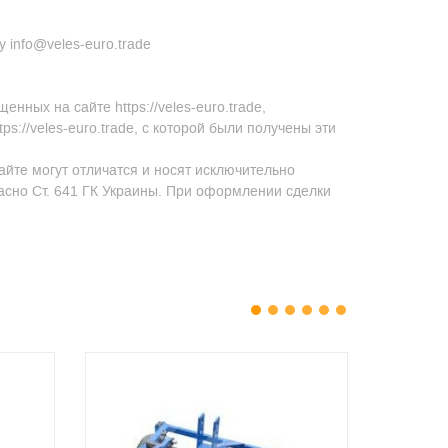
 info@veles-euro.trade
ных на сайте https://veles-euro.trade,
s://veles-euro.trade, с которой были получены эти
айте могут отличатся и носят исключительно
асно Ст. 641 ГК Украины. При оформлении сделки
1
2
3
4
5
6