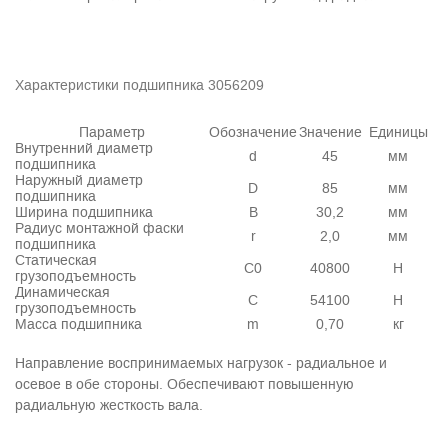
Характеристики подшипника 3056209
Параметр
Обозначение
Значение
Единицы
Внутренний диаметр
d
45
мм
подшипника
Наружный диаметр
D
85
мм
подшипника
Ширина подшипника
В
30,2
мм
Радиус монтажной фаски
r
2,0
мм
подшипника
Статическая
C0
40800
Н
грузоподъемность
Динамическая
C
54100
Н
грузоподъемность
Масса подшипника
m
0,70
кг
Направление воспринимаемых нагрузок - радиальное и
осевое в обе стороны. Обеспечивают повышенную
радиальную жесткость вала.