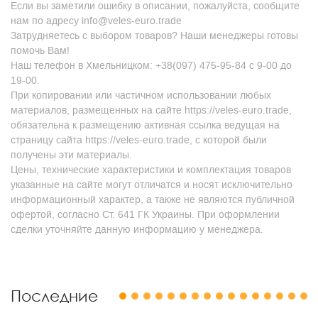
Если вы заметили ошибку в описании, пожалуйста, сообщите
нам по адресу info@veles-euro.trade
Затрудняетесь с выбором товаров? Наши менеджеры готовы
помочь Вам!
Наш телефон в Хмельницком: +38(097) 475-95-84 с 9-00 до
19-00.
При копировании или частичном использовании любых
материалов, размещенных на сайте https://veles-euro.trade,
обязательна к размещению активная ссылка ведущая на
страницу сайта https://veles-euro.trade, с которой были
получены эти материалы.
Цены, технические характеристики и комплектация товаров
указанные на сайте могут отличатся и носят исключительно
информационный характер, а также не являются публичной
офертой, согласно Ст. 641 ГК Украины. При оформлении
сделки уточняйте данную информацию у менеджера.
Последние
1
2
3
4
5
6
7
8
9
10
11
12
13
14
15
16