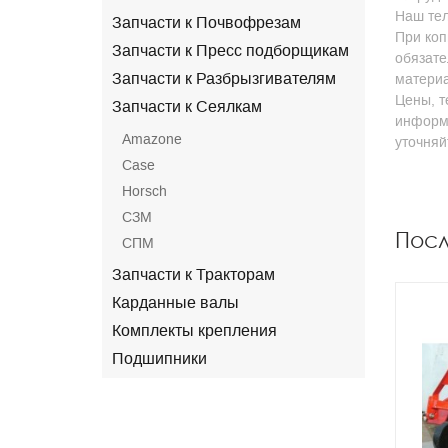
Наш тел
Запчасти к Почвофрезам
При коп
Запчасти к Пресс подборщикам
обязате
Запчасти к Разбрызгивателям
матери
Цены, т
Запчасти к Сеялкам
информа
Amazone
уточня
Case
Horsch
СЗМ
Пос
СПМ
Запчасти к Тракторам
Карданные валы
Комплекты крепления
Подшипники