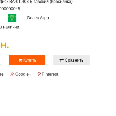
Диск ВА-01.408 Б гладкий (Краснянка)
000000045
Велес Агро
В наличии
рн.
Купить
Сравнить
re
Google+
Pinterest