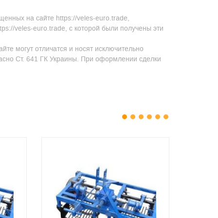
ных на сайте https://veles-euro.trade,
s://veles-euro.trade, с которой были получены эти
айте могут отличатся и носят исключительно
асно Ст. 641 ГК Украины. При оформлении сделки
1
2
3
4
5
6