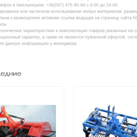
ефон в Хмельницком: +38(097) 475-95-84 с 9-00 до 19-00.
ировании или частичном использовании любых материалов, размещен
льна к размещению активная ссылка ведущая на страницу сайта http
алы.
ехнические характеристики и комплектация товаров указанные на с
ционный характер, а также не являются публичной офертой, согл
йте данную информацию у менеджера.
ледние