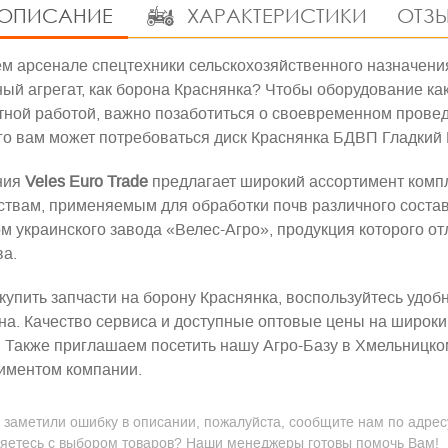
ОПИСАНИЕ
ХАРАКТЕРИСТИКИ
ОТЗЫ
м арсенале спецтехники сельскохозяйственного назначения
ый агрегат, как борона Краснянка? Чтобы оборудование ка
тной работой, важно позаботиться о своевременном провед
го вам может потребоваться
диск Краснянка БДВП Гладкий
ния
Veles
Euro
Trade
предлагает широкий ассортимент комп
ствам, применяемым для обработки почв различного сост
м украинского завода «Велес-Агро», продукция которого о
ва.
купить запчасти на борону Краснянка, воспользуйтесь удо
на. Качество сервиса и доступные оптовые цены на широки
! Также приглашаем посетить нашу Агро-Базу в Хмельницко
иментом компании.
 заметили ошибку в описании, пожалуйста, сообщите нам по адресу
яетесь с выбором товаров? Наши менеджеры готовы помочь Вам!