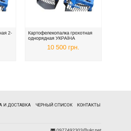
ая 2-
Картофелекопалка грохотная
Жатка д
однорядная УКРАЇНА
подсол
АГРО
10 500 грн.
А И ДОСТАВКА
ЧЕРНЫЙ СПИСОК
КОНТАКТЫ
0977492303@ukr.net