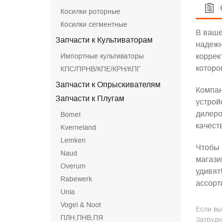
Косилки роторные
Косилки сегментные
В ваше
Запчасти к Культиваторам
надежн
Импортные культиваторы
коррек
которо
КПС/ПРНВ/КПЕ/КРН/КПГ
Запчасти к Опрыскивателям
Компа
Запчасти к Плугам
устрой
дилеро
Bomet
качест
Kverneland
Lemken
Чтобы 
Naud
магази
Overum
удивят
Rabewerk
ассорт
Unia
Vogel & Noot
Если вы
ПЛН,ПНВ,ПЯ
Затрудн