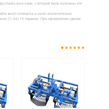
s://veles-euro.trade, с которой были получены эти
айте могут отличатся и носят исключительно
асно Ст. 641 ГК Украины. При оформлении сделки
1
2
3
4
5
6