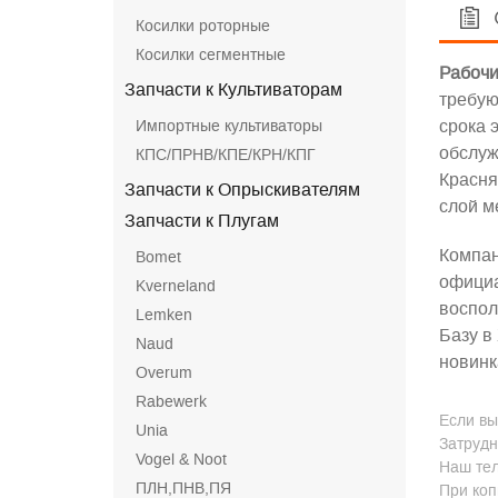
Косилки роторные
Косилки сегментные
Рабочи
Запчасти к Культиваторам
требую
Импортные культиваторы
срока 
обслуж
КПС/ПРНВ/КПЕ/КРН/КПГ
Красн
Запчасти к Опрыскивателям
слой м
Запчасти к Плугам
Компа
Bomet
официа
Kverneland
воспол
Lemken
Базу в
Naud
новинк
Overum
Rabewerk
Если вы
Unia
Затрудн
Vogel & Noot
Наш тел
ПЛН,ПНВ,ПЯ
При коп