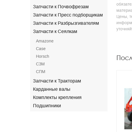
обязате
Запчасти к Почвофрезам
матери
Запчасти к Пресс подборщикам
Цены, т
информа
Запчасти к Разбрызгивателям
уточня
Запчасти к Сеялкам
Amazone
Case
Horsch
Пос
СЗМ
СПМ
Запчасти к Тракторам
Карданные валы
Комплекты крепления
Подшипники