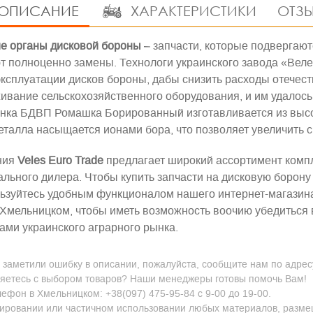
ОПИСАНИЕ
ХАРАКТЕРИСТИКИ
ОТЗЫ
е органы дисковой бороны
– запчасти, которые подвергают
т полноценно замены. Технологи украинского завода «Вел
эксплуатации дисков бороны, дабы снизить расходы отечес
ивание сельскохозяйственного оборудования, и им удалось
янка БДВП Ромашка Борированный
изготавливается из выс
еталла насыщается ионами бора, что позволяет увеличить с
ния
Veles
Euro
Trade
предлагает широкий ассортимент комп
льного дилера. Чтобы купить запчасти на дисковую борону
ьзуйтесь удобным функционалом нашего интернет-магазина
 Хмельницком, чтобы иметь возможность воочию убедиться в
ами украинского аграрного рынка.
 заметили ошибку в описании, пожалуйста, сообщите нам по адресу
яетесь с выбором товаров? Наши менеджеры готовы помочь Вам!
ефон в Хмельницком: +38(097) 475-95-84 с 9-00 до 19-00.
ировании или частичном использовании любых материалов, размещен