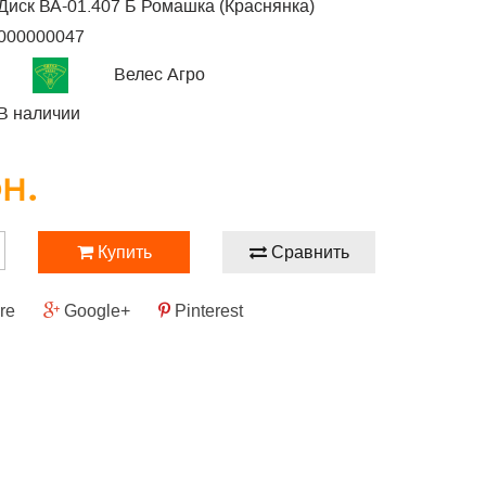
Диск ВА-01.407 Б Ромашка (Краснянка)
000000047
Велес Агро
В наличии
рн.
Купить
Сравнить
re
Google+
Pinterest