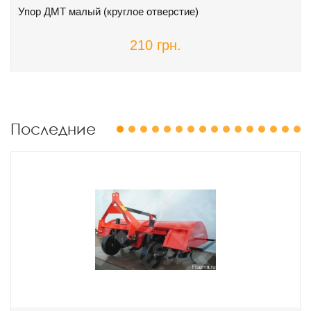
Упор ДМТ малый (круглое отверстие)
210 грн.
Последние
1
2
3
4
5
6
7
8
9
10
11
12
13
14
15
16