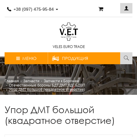
+38 (097) 475-95-84
VELES EURO TRADE
МЕНЮ
ПРОДУКЦИЯ
Главная
Запчасти
Запчасти к Боронам
Отечественные бороны БДТ,ДМТ,ЛДГ,БДВП
Упор ДМТ большой (квадратное отверстие)
Упор ДМТ большой
(квадратное отверстие)