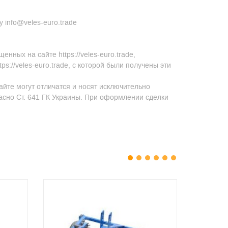
 info@veles-euro.trade
ных на сайте https://veles-euro.trade,
s://veles-euro.trade, с которой были получены эти
айте могут отличатся и носят исключительно
асно Ст. 641 ГК Украины. При оформлении сделки
1
2
3
4
5
6