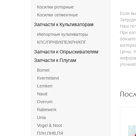
Косилки роторные
Если вы
Косилки сегментные
Затрудн
Запчасти к Культиваторам
Наш тел
При коп
Импортные культиваторы
обязате
КПС/ПРНВ/КПЕ/КРН/КПГ
матери
Запчасти к Опрыскивателям
Цены, т
информа
Запчасти к Плугам
уточня
Bomet
Kverneland
Lemken
Пос
Naud
Overum
Rabewerk
Unia
Vogel & Noot
ПЛН,ПНВ,ПЯ