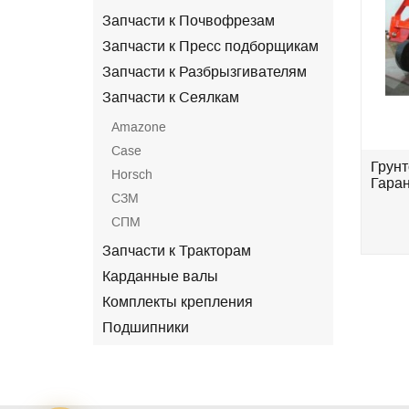
Запчасти к Почвофрезам
Запчасти к Пресс подборщикам
Запчасти к Разбрызгивателям
Запчасти к Сеялкам
Amazone
Case
S-
Культиватор КПГ- 6-01 (c S-
Грунт
Horsch
образной стойкой
Гаран
СЗМ
Eurozappa)Державна...
СПМ
.
696 000 грн.
Запчасти к Тракторам
Карданные валы
Комплекты крепления
Подшипники