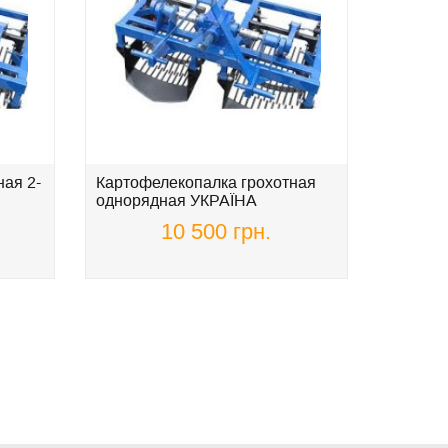
ая 2-
Картофелекопалка грохотная
Жатка д
однорядная УКРАЇНА
подсол
АГРО
10 500 грн.