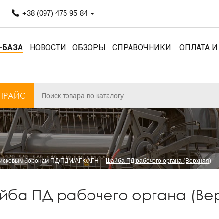
+38 (097) 475-95-84
-БАЗА
НОВОСТИ
ОБЗОРЫ
СПРАВОЧНИКИ
ОПЛАТА И
ПРАЙС
дисковым боронам ПД/ПДМ/АГК/АГН
Шайба ПД рабочего органа (Верхняя)
ба ПД рабочего органа (Вер