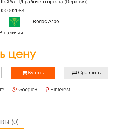
Шайба ПД рабочего органа (Верхняя)
000002083
Велес Агро
В наличии
ь цену
Купить
Сравнить
re
Google+
Pinterest
ВЫ (0)