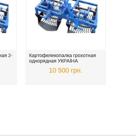
ая 2-
Картофелекопалка грохотная
Жатка д
однорядная УКРАЇНА
подсол
АГРО
10 500 грн.