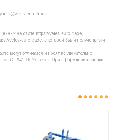
 info@veles-euro.trade
ных на сайте https://veles-euro.trade,
s://veles-euro.trade, с которой были получены эти
айте могут отличатся и носят исключительно
асно Ст. 641 ГК Украины. При оформлении сделки
1
2
3
4
5
6