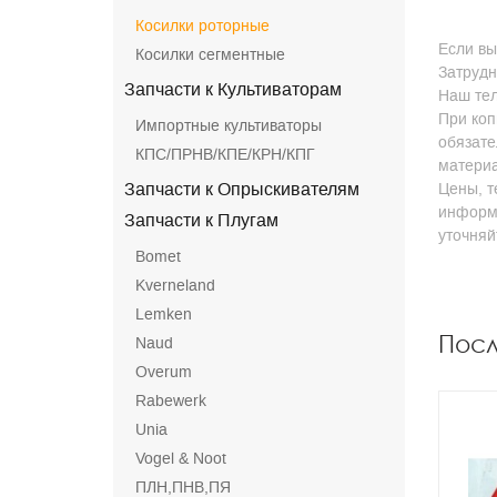
Косилки роторные
Если вы
Косилки сегментные
Затрудн
Запчасти к Культиваторам
Наш тел
При коп
Импортные культиваторы
обязате
КПС/ПРНВ/КПЕ/КРН/КПГ
матери
Запчасти к Опрыскивателям
Цены, т
информа
Запчасти к Плугам
уточня
Bomet
Kverneland
Lemken
Пос
Naud
Overum
Rabewerk
Unia
Vogel & Noot
ПЛН,ПНВ,ПЯ