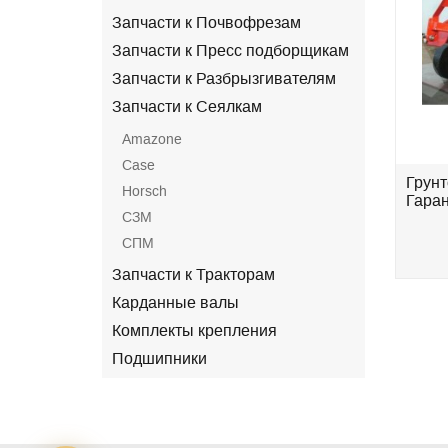
Запчасти к Почвофрезам
Запчасти к Пресс подборщикам
Запчасти к Разбрызгивателям
Запчасти к Сеялкам
Amazone
Case
S-
Культиватор КПГ- 6-01 (c S-
Грунт
Horsch
образной стойкой
Гаран
СЗМ
Eurozappa)Державна...
СПМ
.
696 000 грн.
Запчасти к Тракторам
Карданные валы
Комплекты крепления
Подшипники