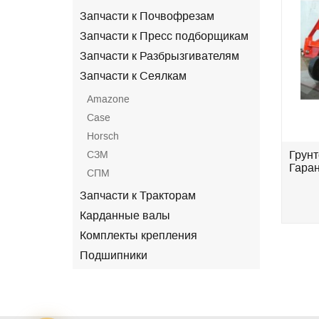
Запчасти к Почвофрезам
Запчасти к Пресс подборщикам
Запчасти к Разбрызгивателям
Запчасти к Сеялкам
Amazone
Case
Horsch
S-
Культиватор КПГ- 6-01 (c S-
СЗМ
Грунт
образной стойкой
Гаран
СПМ
Eurozappa)Державна...
Запчасти к Тракторам
.
696 000 грн.
Карданные валы
Комплекты крепления
Подшипники