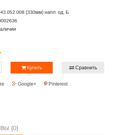
43.052.008 (330мм) напл. од. Б
0002636
наличии
.
Купить
Сравнить
re
Google+
Pinterest
ВЫ (0)