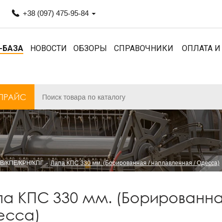
+38 (097) 475-95-84
-БАЗА
НОВОСТИ
ОБЗОРЫ
СПРАВОЧНИКИ
ОПЛАТА И
ПРАЙС
В/КПЕ/КРН/КПГ
Лапа КПС 330 мм. (Борированная / наплавленная / Одесса)
а КПС 330 мм. (Борированная
есса)