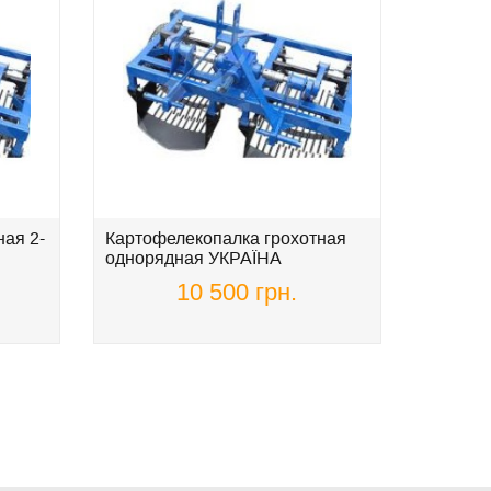
ая 2-
Картофелекопалка грохотная
Жатка д
однорядная УКРАЇНА
подсол
АГРО
10 500 грн.