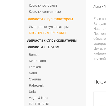
Косилки роторные
Лапа КП
Косилки сегментные
Если вы
Запчасти к Культиваторам
Затрудн
Импортные культиваторы
Наш тел
КПС/ПРНВ/КПЕ/КРН/КПГ
При коп
обязате
Запчасти к Опрыскивателям
матери
Запчасти к Плугам
Цены, т
информа
Bomet
уточня
Kverneland
Lemken
Naud
Overum
Пос
Rabewerk
Unia
Vogel & Noot
ПЛН,ПНВ,ПЯ