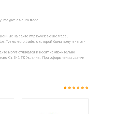
 info@veles-euro.trade
ных на сайте https://veles-euro.trade,
s://veles-euro.trade, с которой были получены эти
айте могут отличатся и носят исключительно
асно Ст. 641 ГК Украины. При оформлении сделки
1
2
3
4
5
6