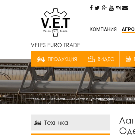
КОМПАНИЯ
АГРО
VELES EURO TRADE
ПРОДУКЦИЯ
ВИДЕО
Главная
Запчасти
Запчасти к Культиваторам
КПС/ПРН
Лап
Техника
Од