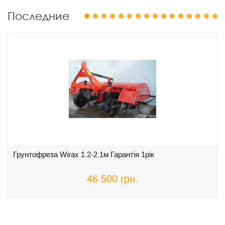
Последние
1
2
3
4
5
6
7
8
9
10
11
12
13
14
15
16
Грунтофреза Wirax 1.2-2.1м Гарантія 1рік
46 500 грн.