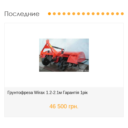
Последние
1
2
3
4
5
6
7
8
9
10
11
12
13
14
15
16
Грунтофреза Wirax 1.2-2.1м Гарантія 1рік
46 500 грн.