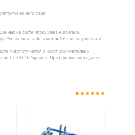
 info@veles-euro.trade
ных на сайте https://veles-euro.trade,
s://veles-euro.trade, с которой были получены эти
айте могут отличатся и носят исключительно
асно Ст. 641 ГК Украины. При оформлении сделки
1
2
3
4
5
6