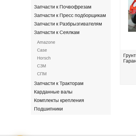
Запчасти к Почвофрезам
Запчасти к Пресс подборщикам
Запчасти к Разбрызгивателям
Запчасти к Сеялкам
Amazone
Case
S-
Культиватор КПГ- 6-01 (c S-
Грунт
Horsch
образной стойкой
Гаран
СЗМ
Eurozappa)Державна...
СПМ
.
696 000 грн.
Запчасти к Тракторам
Карданные валы
Комплекты крепления
Подшипники