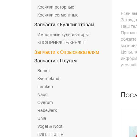
Косилки роторные
Если вы
Косилки сегментные
Затрудн
Запчасти к Культиваторам
Наш тел
При коп
Импортные культиваторы
обязате
КПС/ПРНВ/КПЕ/КРН/КПГ
матери
Запчасти к Опрыскивателям
Цены, т
информа
Запчасти к Плугам
уточня
Bomet
Kverneland
Lemken
Пос
Naud
Overum
Rabewerk
Unia
Vogel & Noot
ПЛН,ПНВ,ПЯ