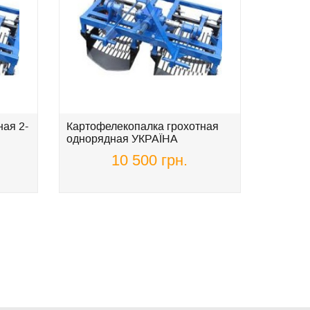
ая 2-
Картофелекопалка грохотная
Жатка д
однорядная УКРАЇНА
подсол
АГРО
10 500 грн.