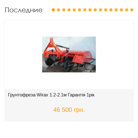
Последние
1
2
3
4
5
6
7
8
9
10
11
12
13
14
15
16
Грунтофреза Wirax 1.2-2.1м Гарантія 1рік
46 500 грн.