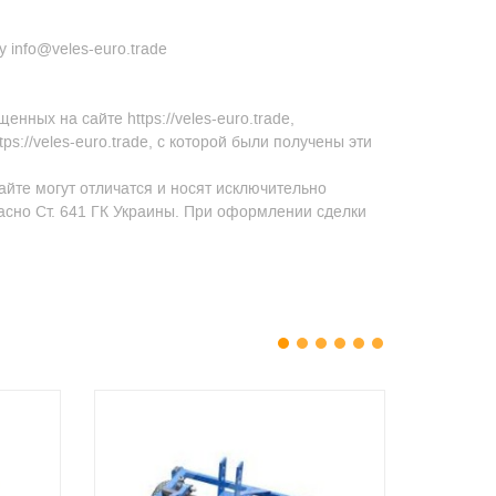
 info@veles-euro.trade
ных на сайте https://veles-euro.trade,
s://veles-euro.trade, с которой были получены эти
айте могут отличатся и носят исключительно
асно Ст. 641 ГК Украины. При оформлении сделки
1
2
3
4
5
6