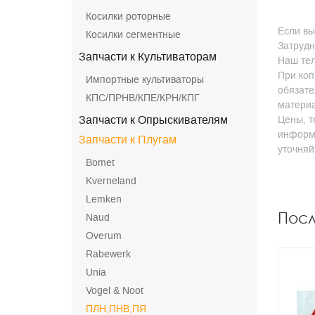
Косилки роторные
Если вы
Косилки сегментные
Затрудн
Запчасти к Культиваторам
Наш тел
При коп
Импортные культиваторы
обязате
КПС/ПРНВ/КПЕ/КРН/КПГ
матери
Запчасти к Опрыскивателям
Цены, т
информа
Запчасти к Плугам
уточня
Bomet
Kverneland
Lemken
Пос
Naud
Overum
Rabewerk
Unia
Vogel & Noot
ПЛН,ПНВ,ПЯ