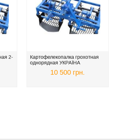
ая 2-
Картофелекопалка грохотная
Жатка д
однорядная УКРАЇНА
подсол
АГРО
10 500 грн.