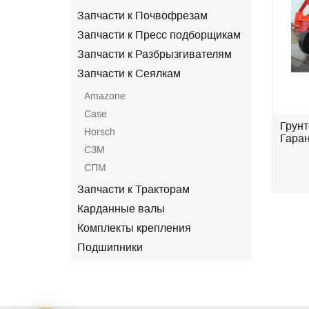
Запчасти к Почвофрезам
Запчасти к Пресс подборщикам
Запчасти к Разбрызгивателям
Запчасти к Сеялкам
Amazone
Case
S-
Культиватор КПГ- 6-01 (c S-
Грунт
Horsch
образной стойкой
Гаран
СЗМ
Eurozappa)Державна...
СПМ
.
696 000 грн.
Запчасти к Тракторам
Карданные валы
Комплекты крепления
Подшипники