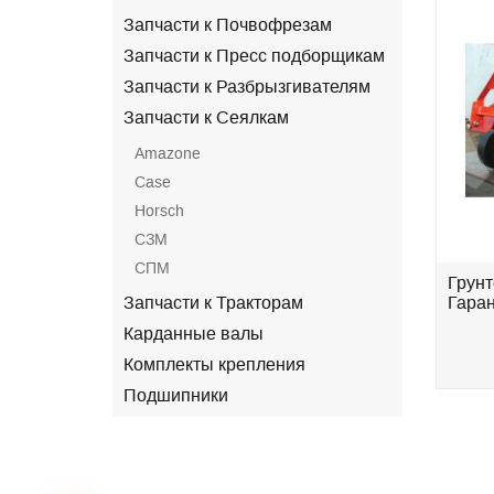
Запчасти к Почвофрезам
Запчасти к Пресс подборщикам
Запчасти к Разбрызгивателям
Запчасти к Сеялкам
Amazone
Case
Horsch
СЗМ
СПМ
S-
Культиватор КПГ- 6-01 (c S-
Грунт
Запчасти к Тракторам
образной стойкой
Гаран
Eurozappa)Державна...
Карданные валы
.
696 000 грн.
Комплекты крепления
Подшипники