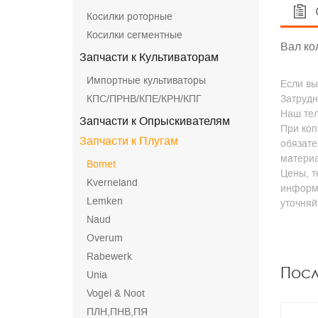
Косилки роторные
Косилки сегментные
Вал ко
Запчасти к Культиваторам
Импортные культиваторы
Если вы
КПС/ПРНВ/КПЕ/КРН/КПГ
Затрудн
Наш тел
Запчасти к Опрыскивателям
При коп
Запчасти к Плугам
обязате
матери
Bomet
Цены, т
Kverneland
информа
Lemken
уточня
Naud
Overum
Rabewerk
Пос
Unia
Vogel & Noot
ПЛН,ПНВ,ПЯ