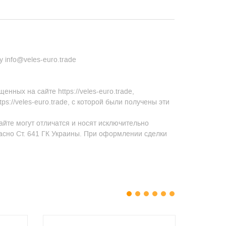
 info@veles-euro.trade
ных на сайте https://veles-euro.trade,
s://veles-euro.trade, с которой были получены эти
айте могут отличатся и носят исключительно
асно Ст. 641 ГК Украины. При оформлении сделки
1
2
3
4
5
6