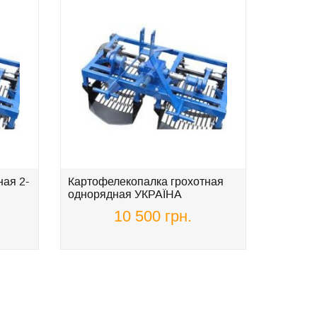
ая 2-
Картофелекопалка грохотная
Жатка д
однорядная УКРАЇНА
подсол
АГРО
10 500 грн.