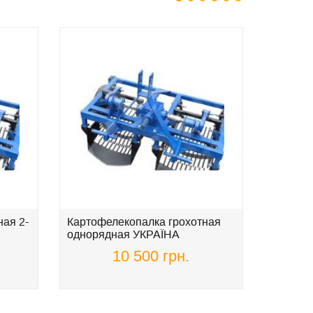
1
2
3
4
5
6
ая 2-
Картофелекопалка грохотная
Жатка д
однорядная УКРАЇНА
подсол
АГРО
10 500 грн.