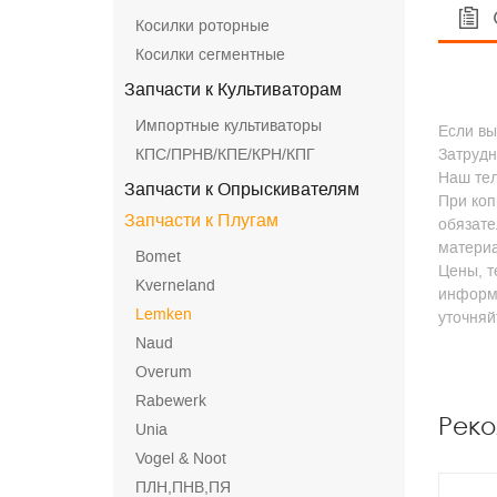
Косилки роторные
Косилки сегментные
Запчасти к Культиваторам
Импортные культиваторы
Если вы
КПС/ПРНВ/КПЕ/КРН/КПГ
Затрудн
Наш тел
Запчасти к Опрыскивателям
При коп
Запчасти к Плугам
обязате
матери
Bomet
Цены, т
Kverneland
информа
Lemken
уточня
Naud
Overum
Rabewerk
Рек
Unia
Vogel & Noot
ПЛН,ПНВ,ПЯ