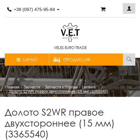
+38 (097) 475-95-84
VELES EURO TRADE
МЕНЮ
ПРОДУКЦИЯ
Главная
Запчасти
Запчасти к Плугам
Lemken
Долото S2WR правое двухстороннее (15 мм) (3365540)
Долото S2WR правое
двухстороннее (15 мм)
(3365540)