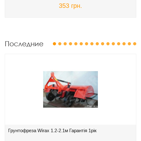
353 грн.
Последние
1
2
3
4
5
6
7
8
9
10
11
12
13
14
15
16
Грунтофреза Wirax 1.2-2.1м Гарантія 1рік