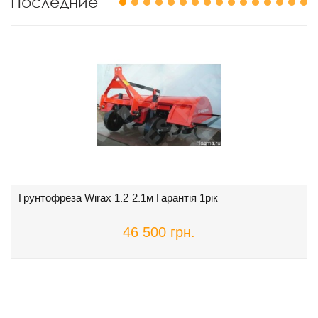
Последние
1
2
3
4
5
6
7
8
9
10
11
12
13
14
15
16
Грунтофреза Wirax 1.2-2.1м Гарантія 1рік
46 500 грн.