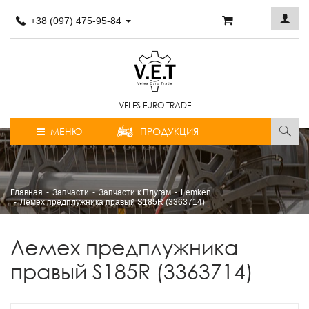
+38 (097) 475-95-84
VELES EURO TRADE
МЕНЮ
ПРОДУКЦИЯ
Главная
Запчасти
Запчасти к Плугам
Lemken
Лемех предплужника правый S185R (3363714)
Лемех предплужника
правый S185R (3363714)