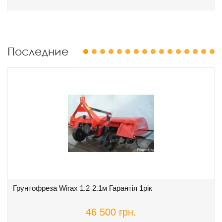
Последние
1
2
3
4
5
6
7
8
9
10
11
12
13
14
15
16
Грунтофреза Wirax 1.2-2.1м Гарантія 1рік
46 500 грн.