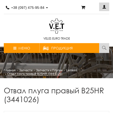
+38 (097) 475-95-84
VELES EURO TRADE
МЕНЮ
ПРОДУКЦИЯ
Главная
Запчасти
Запчасти к Плугам
Lemken
Отвал плуга правый B25HR (3441026)
Отвал плуга правый B25HR
(3441026)