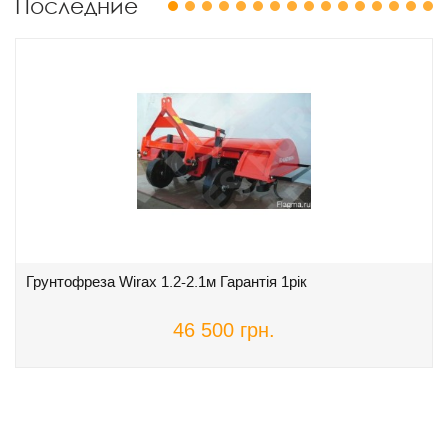
Последние
1
2
3
4
5
6
7
8
9
10
11
12
13
14
15
16
Грунтофреза Wirax 1.2-2.1м Гарантія 1рік
46 500 грн.