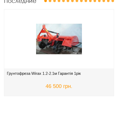
Последние
1
2
3
4
5
6
7
8
9
10
11
12
13
14
15
16
Грунтофреза Wirax 1.2-2.1м Гарантія 1рік
46 500 грн.