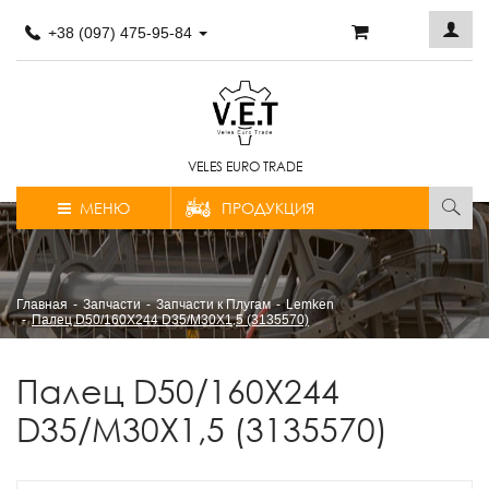
+38 (097) 475-95-84
VELES EURO TRADE
МЕНЮ
ПРОДУКЦИЯ
Главная
Запчасти
Запчасти к Плугам
Lemken
Палец D50/160X244 D35/M30X1,5 (3135570)
Палец D50/160X244
D35/M30X1,5 (3135570)