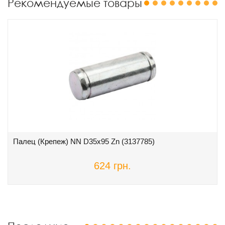
Рекомендуемые товары
1
2
3
4
5
6
7
8
9
Палец (Крепеж) NN D35x95 Zn (3137785)
624 грн.