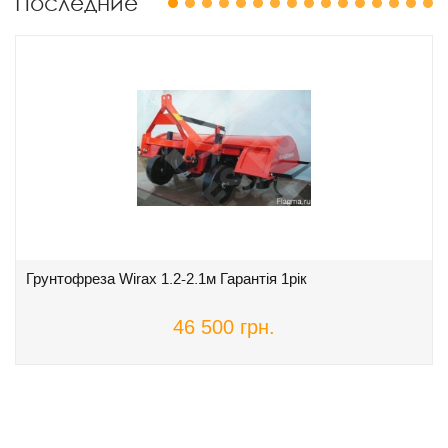
Последние
1
2
3
4
5
6
7
8
9
10
11
12
13
14
15
16
Грунтофреза Wirax 1.2-2.1м Гарантія 1рік
46 500 грн.