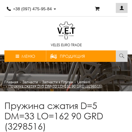
+38 (097) 475-95-84
VELES EURO TRADE
МЕНЮ
ПРОДУКЦИЯ
Главная
Запчасти
Запчасти к Плугам
Lemken
Пружина сжатия D=5 DM=33 LO=162 90 GRD (3298516)
Пружина сжатия D=5
DM=33 LO=162 90 GRD
(3298516)