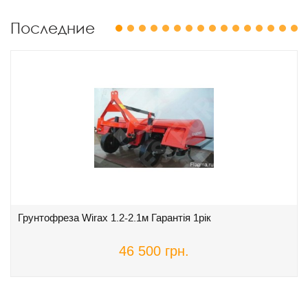
Последние
1
2
3
4
5
6
7
8
9
10
11
12
13
14
15
16
Грунтофреза Wirax 1.2-2.1м Гарантія 1рік
46 500 грн.