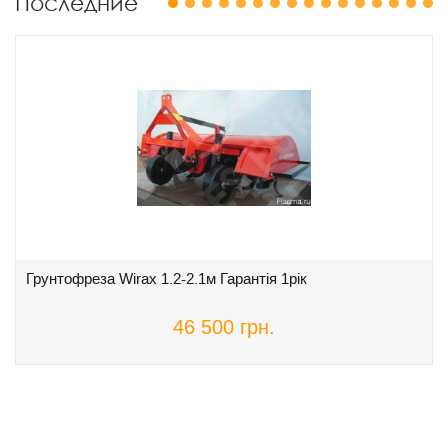
Последние
1
2
3
4
5
6
7
8
9
10
11
12
13
14
15
16
Грунтофреза Wirax 1.2-2.1м Гарантія 1рік
46 500 грн.