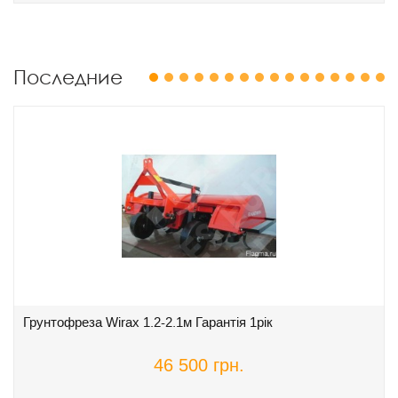
Последние
1
2
3
4
5
6
7
8
9
10
11
12
13
14
15
16
Грунтофреза Wirax 1.2-2.1м Гарантія 1рік
46 500 грн.