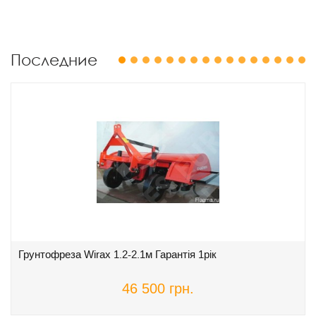
Последние
1
2
3
4
5
6
7
8
9
10
11
12
13
14
15
16
Грунтофреза Wirax 1.2-2.1м Гарантія 1рік
46 500 грн.