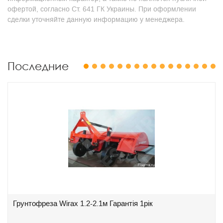
офертой, согласно Ст. 641 ГК Украины. При оформлении
сделки уточняйте данную информацию у менеджера.
Последние
1
2
3
4
5
6
7
8
9
10
11
12
13
14
15
16
Грунтофреза Wirax 1.2-2.1м Гарантія 1рік