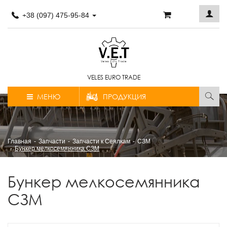
+38 (097) 475-95-84
VELES EURO TRADE
МЕНЮ
ПРОДУКЦИЯ
Главная
Запчасти
Запчасти к Сеялкам
СЗМ
Бункер мелкосемянника СЗМ
Бункер мелкосемянника
СЗМ