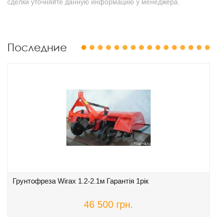
сделки уточняйте данную информацию у менеджера.
Последние
1
2
3
4
5
6
7
8
9
10
11
12
13
14
15
16
Грунтофреза Wirax 1.2-2.1м Гарантія 1рік
46 500 грн.